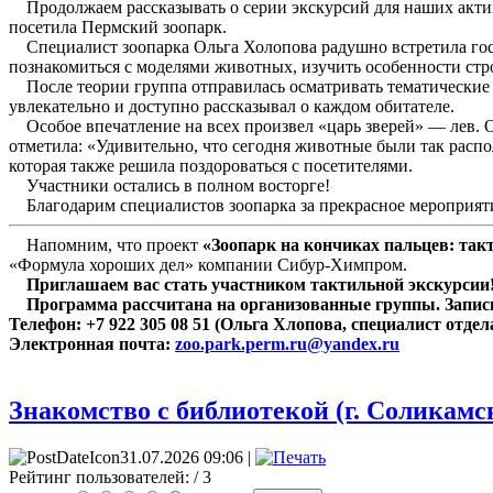
Продолжаем рассказывать о серии экскурсий для наших актив
посетила Пермский зоопарк.
Специалист зоопарка Ольга Холопова радушно встретила госте
познакомиться с моделями животных, изучить особенности стр
После теории группа отправилась осматривать тематические
увлекательно и доступно рассказывал о каждом обитателе.
Особое впечатление на всех произвел «царь зверей» — лев. О
отметила: «Удивительно, что сегодня животные были так рас
которая также решила поздороваться с посетителями.
Участники остались в полном восторге!
Благодарим специалистов зоопарка за прекрасное мероприят
Напомним, что проект
«Зоопарк на кончиках пальцев: та
«Формула хороших дел» компании Сибур-Химпром.
Приглашаем вас стать участником тактильной экскурсии
Программа рассчитана на организованные группы. Запись
Телефон: +7 922 305 08 51 (Ольга Хлопова, специалист отд
Электронная почта:
zoo.park.perm.ru@yandex.ru
Знакомство с библиотекой (г. Соликамс
31.07.2026 09:06 |
Рейтинг пользователей:
/ 3