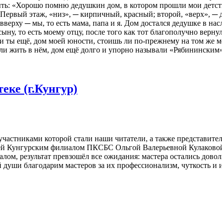
ыть: «Хорошо помню дедушкин дом, в котором прошли мои детс
 Первый этаж, «низ», ─ кирпичный, красный; второй, «верх», ─ 
вверху ─ мы, то есть мама, папа и я. Дом достался дедушке в нас
сыну, то есть моему отцу, после того как тот благополучно вер
и ты ещё, дом моей юности, стоишь ли по-прежнему на том же ме
али жить в нём, дом ещё долго и упорно называли «Рябинински
еке (г.Кунгур)
частниками которой стали наши читатели, а также представит
ей Кунгурским филиалом ПКСБС Ольгой Валерьевной Кулаковой
алом, результат превзошёл все ожидания: мастера остались дов
души благодарим мастеров за их профессионализм, чуткость и 