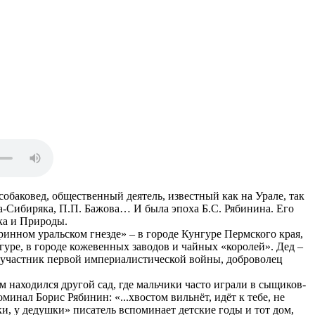
обаковед, общественный деятель, известный как на Урале, так
а-Сибиряка, П.П. Бажова… И была эпоха Б.С. Рябинина. Его
ка и Природы.
ринном уральском гнезде» – в городе Кунгуре Пермского края,
нгуре, в городе кожевенных заводов и чайных «королей». Дед –
– участник первой империалистической войны, доброволец
находился другой сад, где мальчики часто играли в сыщиков-
минал Борис Рябинин: «...хвостом вильнёт, идёт к тебе, не
и, у дедушки» писатель вспоминает детские годы и тот дом,