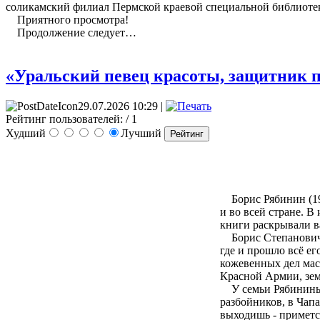
соликамский филиал Пермской краевой специальной библиотек
Приятного просмотра!
Продолжение следует…
«Уральский певец красоты, защитник п
29.07.2026 10:29 |
Рейтинг пользователей:
/ 1
Худший
Лучший
Борис Рябинин (191
и во всей стране. 
книги раскрывали 
Борис Степанович Ря
где и прошло всё ег
кожевенных дел мас
Красной Армии, зе
У семьи Рябининых 
разбойников, в Чапа
выходишь - примется