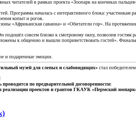
ных читателей в рамках проекта «Зоопарк на кончиках пальцев
й. Программа началась с интерактивного блока: участникам рас
оения копыт и рогов.
 зоны «Африканская саванна» и «Обитатели гор». На протяжен
н подошёл совсем близко к смотровому окну, позволив гостям р
положены к общению и вышли поприветствовать гостей». Финальн
ие и подаренные эмоции.
ктильный музей для слепых и слабовидящих»
стал победителем
!
 проводится по предварительной договоренности:
ела реализации проектов и грантов ГКАУК «Пермский зоопарк»
к)