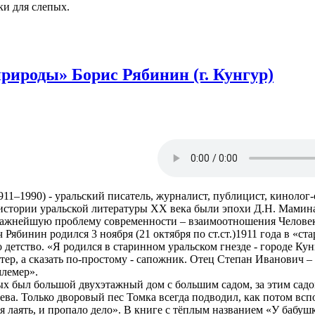
и для слепых.
рироды» Борис Рябинин (г. Кунгур)
1–1990) - уральский писатель, журналист, публицист, кинолог-с
В истории уральской литературы XX века были эпохи Д.Н. Мамин
важнейшую проблему современности – взаимоотношения Челове
бинин родился 3 ноября (21 октября по ст.ст.)1911 года в «ста
о детство. «Я родился в старинном уральском гнезде - городе Ку
тер, а сказать по-простому - сапожник. Отец Степан Иванович 
млемер».
был большой двухэтажный дом с большим садом, за этим садом 
ева. Только дворовый пес Томка всегда подводил, как потом вспо
 лаять, и пропало дело». В книге с тёплым названием «У бабушк