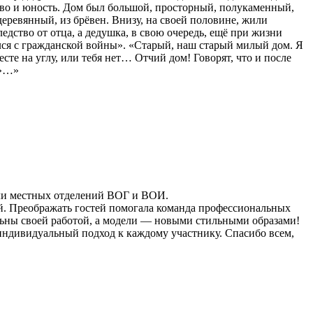
тво и юность. Дом был большой, просторный, полукаменный,
деревянный, из брёвен. Внизу, на своей половине, жили
ледство от отца, а дедушка, в свою очередь, ещё при жизни
нулся с гражданской войны». «Старый, наш старый милый дом. Я
сте на углу, или тебя нет… Отчий дом! Говорят, что и после
м»…»
ели местных отделений ВОГ и ВОИ.
. Преображать гостей помогала команда профессиональных
ольны своей работой, а модели — новыми стильными образами!
индивидуальный подход к каждому участнику. Спасибо всем,