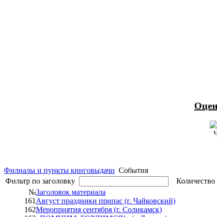
Оцен
Филиалы и пункты книговыдачи
События
Фильтр по заголовку
Количество 
№
Заголовок материала
161
Август праздники припас (г. Чайковский)
162
Мероприятия сентября (г. Соликамск)