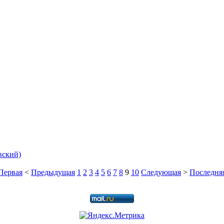
вский)
Первая
<
Предыдущая
1
2
3
4
5
6
7
8
9
10
Следующая
>
Последня