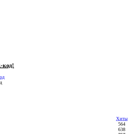
-код!
д
Хиты
564
638