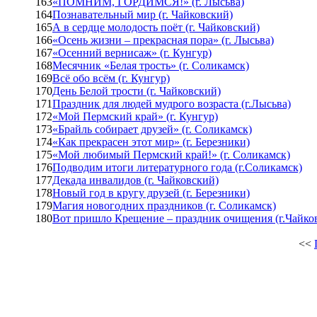
163
«ПОМНИМ, ГОРДИМСЯ!» (г. Лысьва)
164
Познавательный мир (г. Чайковский)
165
А в сердце молодость поёт (г. Чайковский)
166
«Осень жизни – прекрасная пора» (г. Лысьва)
167
«Осенний вернисаж» (г. Кунгур)
168
Месячник «Белая трость» (г. Соликамск)
169
Всё обо всём (г. Кунгур)
170
День Белой трости (г. Чайковский)
171
Праздник для людей мудрого возраста (г.Лысьва)
172
«Мой Пермский край» (г. Кунгур)
173
«Брайль собирает друзей» (г. Соликамск)
174
«Как прекрасен этот мир» (г. Березники)
175
«Мой любимый Пермский край!» (г. Соликамск)
176
Подводим итоги литературного года (г.Соликамск)
177
Декада инвалидов (г. Чайковский)
178
Новый год в кругу друзей (г. Березники)
179
Магия новогодних праздников (г. Соликамск)
180
Вот пришло Крещение – праздник очищения (г.Чайко
<<