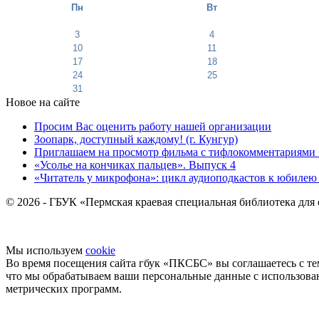
Пн
Вт
3
4
10
11
17
18
24
25
31
Новое на сайте
Просим Вас оценить работу нашей организации
Зоопарк, доступный каждому! (г. Кунгур)
Приглашаем на просмотр фильма с тифлокомментариями 
«Усолье на кончиках пальцев». Выпуск 4
«Читатель у микрофона»: цикл аудиоподкастов к юбилею
© 2026 - ГБУК «Пермская краевая специальная библиотека для
Мы используем
cookie
Во время посещения сайта гбук «ПКСБС» вы соглашаетесь с те
что мы обрабатываем ваши персональные данные с использов
метрических программ.