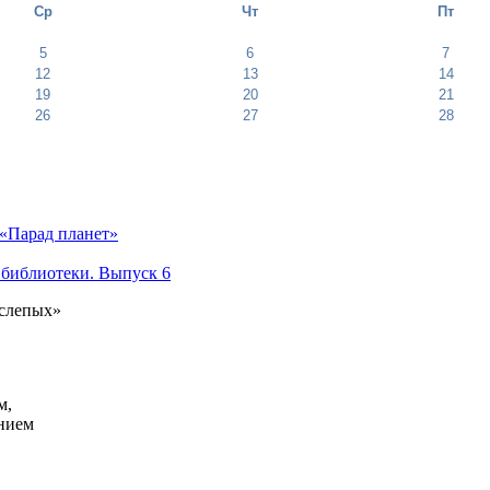
Ср
Чт
Пт
5
6
7
12
13
14
19
20
21
26
27
28
«Парад планет»
 библиотеки. Выпуск 6
 слепых»
м,
анием