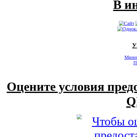
В и
У
Минис
П
Оцените условия пред
Q