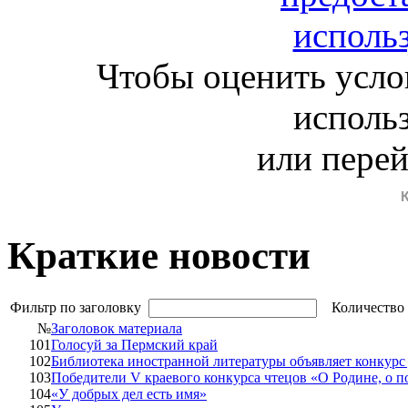
Чтобы оценить усло
исполь
или пере
Краткие новости
Фильтр по заголовку
Количество 
№
Заголовок материала
101
Голосуй за Пермский край
102
Библиотека иностранной литературы объявляет конкурс
103
Победители V краевого конкурса чтецов «О Родине, о по
104
«У добрых дел есть имя»