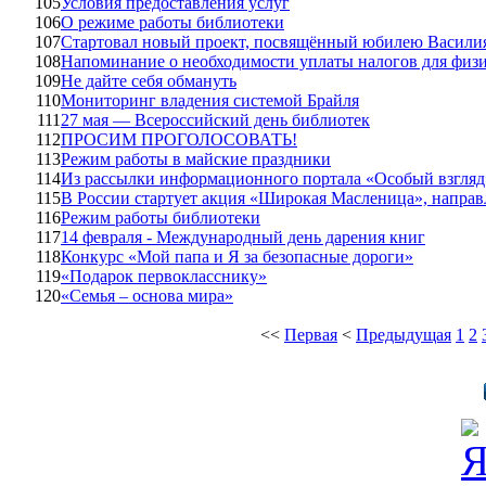
105
Условия предоставления услуг
106
О режиме работы библиотеки
107
Стартовал новый проект, посвящённый юбилею Васили
108
Напоминание о необходимости уплаты налогов для физи
109
Не дайте себя обмануть
110
Мониторинг владения системой Брайля
111
27 мая — Всероссийский день библиотек
112
ПРОСИМ ПРОГОЛОСОВАТЬ!
113
Режим работы в майские праздники
114
Из рассылки информационного портала «Особый взгляд
115
В России стартует акция «Широкая Масленица», направ
116
Режим работы библиотеки
117
14 февраля - Международный день дарения книг
118
Конкурс «Мой папа и Я за безопасные дороги»
119
«Подарок первокласснику»
120
«Семья – основа мира»
<<
Первая
<
Предыдущая
1
2