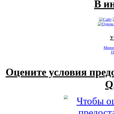
В и
У
Минис
П
Оцените условия пред
Q