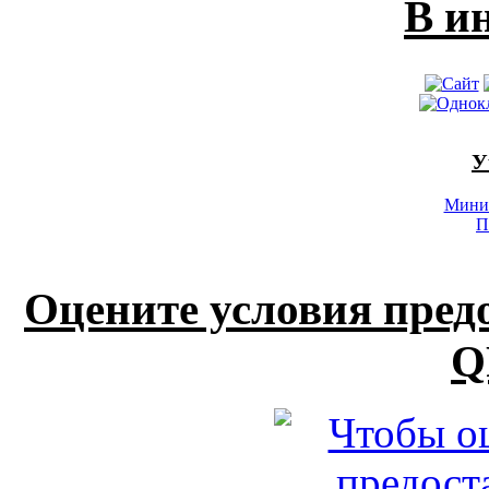
В и
У
Минис
П
Оцените условия пред
Q